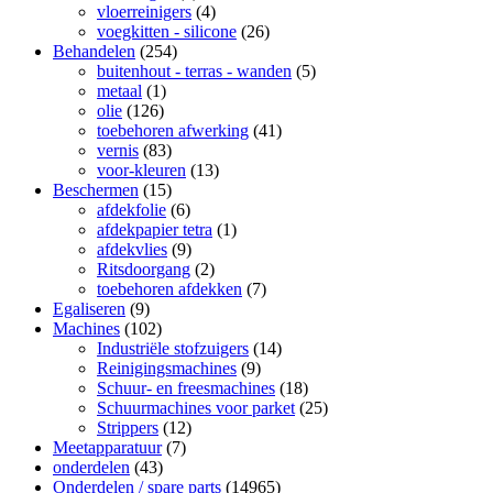
vloerreinigers
(4)
voegkitten - silicone
(26)
Behandelen
(254)
buitenhout - terras - wanden
(5)
metaal
(1)
olie
(126)
toebehoren afwerking
(41)
vernis
(83)
voor-kleuren
(13)
Beschermen
(15)
afdekfolie
(6)
afdekpapier tetra
(1)
afdekvlies
(9)
Ritsdoorgang
(2)
toebehoren afdekken
(7)
Egaliseren
(9)
Machines
(102)
Industriële stofzuigers
(14)
Reinigingsmachines
(9)
Schuur- en freesmachines
(18)
Schuurmachines voor parket
(25)
Strippers
(12)
Meetapparatuur
(7)
onderdelen
(43)
Onderdelen / spare parts
(14965)