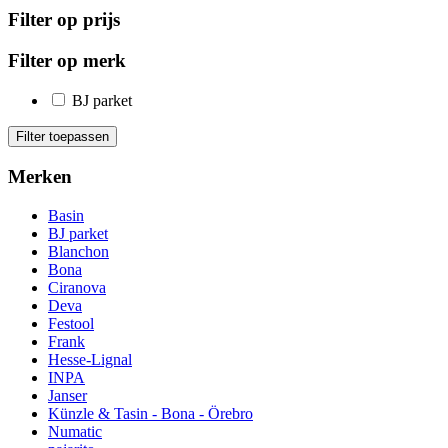
Filter op prijs
Filter op merk
BJ parket
Filter toepassen
Merken
Basin
BJ parket
Blanchon
Bona
Ciranova
Deva
Festool
Frank
Hesse-Lignal
INPA
Janser
Künzle & Tasin - Bona - Örebro
Numatic