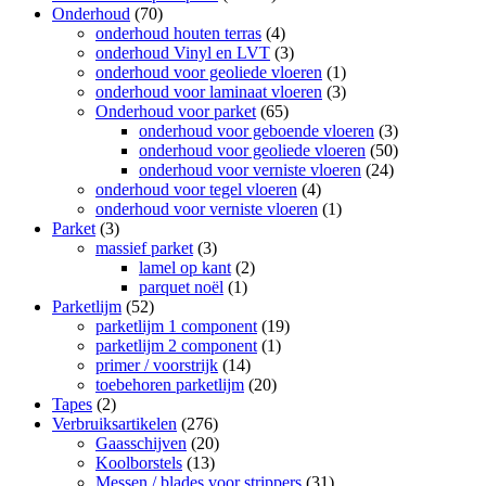
Onderhoud
(70)
onderhoud houten terras
(4)
onderhoud Vinyl en LVT
(3)
onderhoud voor geoliede vloeren
(1)
onderhoud voor laminaat vloeren
(3)
Onderhoud voor parket
(65)
onderhoud voor geboende vloeren
(3)
onderhoud voor geoliede vloeren
(50)
onderhoud voor verniste vloeren
(24)
onderhoud voor tegel vloeren
(4)
onderhoud voor verniste vloeren
(1)
Parket
(3)
massief parket
(3)
lamel op kant
(2)
parquet noël
(1)
Parketlijm
(52)
parketlijm 1 component
(19)
parketlijm 2 component
(1)
primer / voorstrijk
(14)
toebehoren parketlijm
(20)
Tapes
(2)
Verbruiksartikelen
(276)
Gaasschijven
(20)
Koolborstels
(13)
Messen / blades voor strippers
(31)