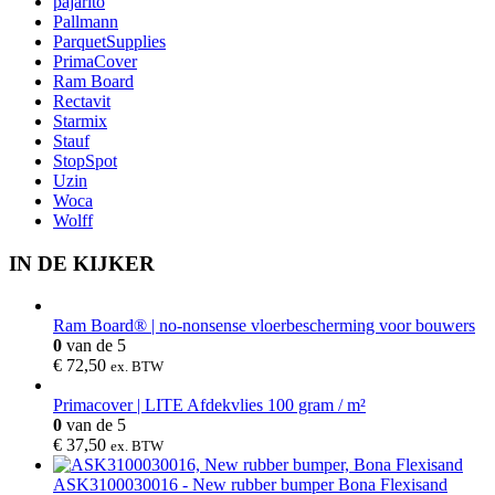
pajarito
Pallmann
ParquetSupplies
PrimaCover
Ram Board
Rectavit
Starmix
Stauf
StopSpot
Uzin
Woca
Wolff
IN DE KIJKER
Ram Board® | no-nonsense vloerbescherming voor bouwers
0
van de 5
€
72,50
ex. BTW
Primacover | LITE Afdekvlies 100 gram / m²
0
van de 5
€
37,50
ex. BTW
ASK3100030016 - New rubber bumper Bona Flexisand