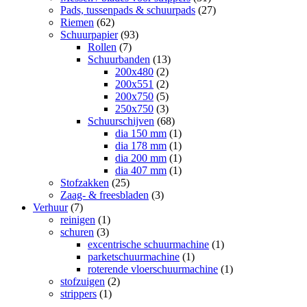
Pads, tussenpads & schuurpads
(27)
Riemen
(62)
Schuurpapier
(93)
Rollen
(7)
Schuurbanden
(13)
200x480
(2)
200x551
(2)
200x750
(5)
250x750
(3)
Schuurschijven
(68)
dia 150 mm
(1)
dia 178 mm
(1)
dia 200 mm
(1)
dia 407 mm
(1)
Stofzakken
(25)
Zaag- & freesbladen
(3)
Verhuur
(7)
reinigen
(1)
schuren
(3)
excentrische schuurmachine
(1)
parketschuurmachine
(1)
roterende vloerschuurmachine
(1)
stofzuigen
(2)
strippers
(1)