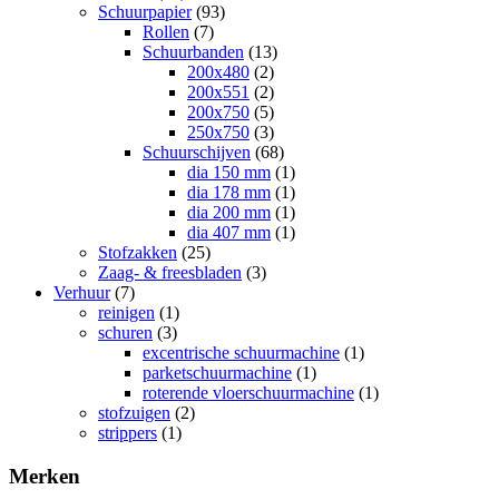
Schuurpapier
(93)
Rollen
(7)
Schuurbanden
(13)
200x480
(2)
200x551
(2)
200x750
(5)
250x750
(3)
Schuurschijven
(68)
dia 150 mm
(1)
dia 178 mm
(1)
dia 200 mm
(1)
dia 407 mm
(1)
Stofzakken
(25)
Zaag- & freesbladen
(3)
Verhuur
(7)
reinigen
(1)
schuren
(3)
excentrische schuurmachine
(1)
parketschuurmachine
(1)
roterende vloerschuurmachine
(1)
stofzuigen
(2)
strippers
(1)
Merken