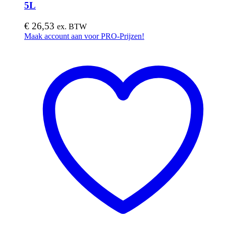
5L
€
26,53
ex. BTW
Dit
Maak account aan voor PRO-Prijzen!
product
heeft
meerdere
variaties.
Deze
optie
kan
gekozen
worden
op
de
productpagina