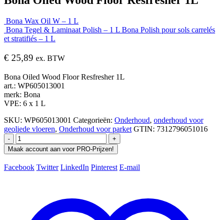
Bona Wax Oil W – 1 L
Bona Tegel & Laminaat Polish – 1 L Bona Polish pour sols carrelés
et stratifiés – 1 L
€
25,89
ex. BTW
Bona Oiled Wood Floor Resfresher 1L
art.: WP605013001
merk: Bona
VPE: 6 x 1 L
SKU:
WP605013001
Categorieën:
Onderhoud
,
onderhoud voor
geoliede vloeren
,
Onderhoud voor parket
GTIN:
7312796051016
-
+
Maak account aan voor PRO-Prijzen!
Facebook
Twitter
LinkedIn
Pinterest
E-mail