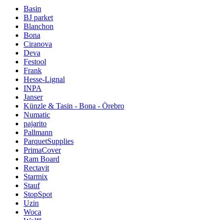
Basin
BJ parket
Blanchon
Bona
Ciranova
Deva
Festool
Frank
Hesse-Lignal
INPA
Janser
Künzle & Tasin - Bona - Örebro
Numatic
pajarito
Pallmann
ParquetSupplies
PrimaCover
Ram Board
Rectavit
Starmix
Stauf
StopSpot
Uzin
Woca