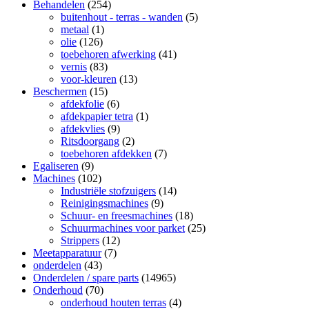
Behandelen
(254)
buitenhout - terras - wanden
(5)
metaal
(1)
olie
(126)
toebehoren afwerking
(41)
vernis
(83)
voor-kleuren
(13)
Beschermen
(15)
afdekfolie
(6)
afdekpapier tetra
(1)
afdekvlies
(9)
Ritsdoorgang
(2)
toebehoren afdekken
(7)
Egaliseren
(9)
Machines
(102)
Industriële stofzuigers
(14)
Reinigingsmachines
(9)
Schuur- en freesmachines
(18)
Schuurmachines voor parket
(25)
Strippers
(12)
Meetapparatuur
(7)
onderdelen
(43)
Onderdelen / spare parts
(14965)
Onderhoud
(70)
onderhoud houten terras
(4)