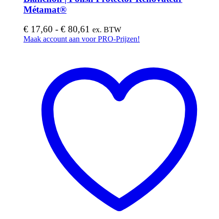
Métamat®
Prijsklasse:
€
17,60
-
€
80,61
ex. BTW
€ 17,60
Dit
Maak account aan voor PRO-Prijzen!
product
tot
heeft
€ 80,61
meerdere
variaties.
Deze
optie
kan
gekozen
worden
op
de
productpagina