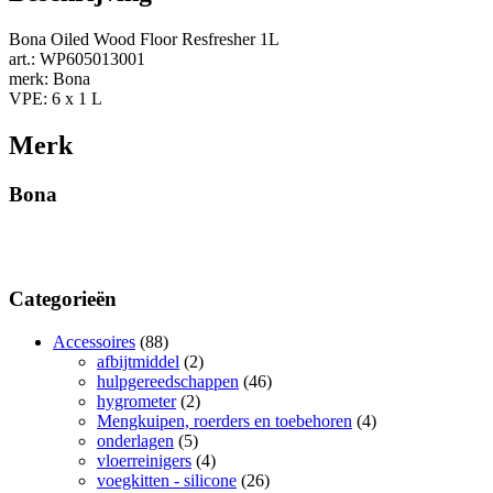
Bona Oiled Wood Floor Resfresher 1L
art.: WP605013001
merk: Bona
VPE: 6 x 1 L
Merk
Bona
Categorieën
Accessoires
(88)
afbijtmiddel
(2)
hulpgereedschappen
(46)
hygrometer
(2)
Mengkuipen, roerders en toebehoren
(4)
onderlagen
(5)
vloerreinigers
(4)
voegkitten - silicone
(26)