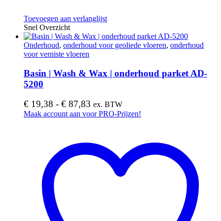
Toevoegen aan verlanglijst
Snel Overzicht
Onderhoud
,
onderhoud voor geoliede vloeren
,
onderhoud
voor verniste vloeren
Basin | Wash & Wax | onderhoud parket AD-
5200
Prijsklasse:
€
19,38
-
€
87,83
ex. BTW
€ 19,38
Dit
Maak account aan voor PRO-Prijzen!
product
tot
heeft
€ 87,83
meerdere
variaties.
Deze
optie
kan
gekozen
worden
op
de
productpagina