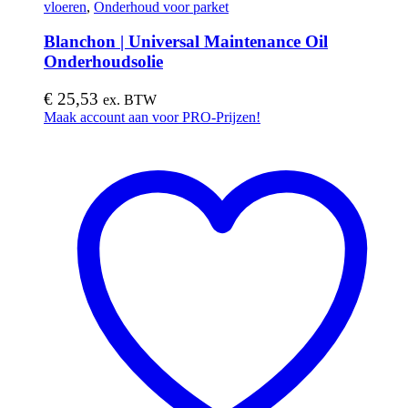
vloeren
,
Onderhoud voor parket
Blanchon | Universal Maintenance Oil
Onderhoudsolie
€
25,53
ex. BTW
Dit
Maak account aan voor PRO-Prijzen!
product
heeft
meerdere
variaties.
Deze
optie
kan
gekozen
worden
op
de
productpagina