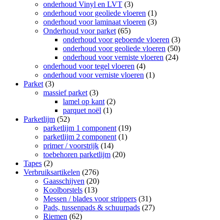
onderhoud Vinyl en LVT
(3)
onderhoud voor geoliede vloeren
(1)
onderhoud voor laminaat vloeren
(3)
Onderhoud voor parket
(65)
onderhoud voor geboende vloeren
(3)
onderhoud voor geoliede vloeren
(50)
onderhoud voor verniste vloeren
(24)
onderhoud voor tegel vloeren
(4)
onderhoud voor verniste vloeren
(1)
Parket
(3)
massief parket
(3)
lamel op kant
(2)
parquet noël
(1)
Parketlijm
(52)
parketlijm 1 component
(19)
parketlijm 2 component
(1)
primer / voorstrijk
(14)
toebehoren parketlijm
(20)
Tapes
(2)
Verbruiksartikelen
(276)
Gaasschijven
(20)
Koolborstels
(13)
Messen / blades voor strippers
(31)
Pads, tussenpads & schuurpads
(27)
Riemen
(62)