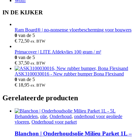
Wolff
IN DE KIJKER
Ram Board® | no-nonsense vloerbescherming voor bouwers
0
van de 5
€
72,50
ex. BTW
Primacover | LITE Afdekvlies 100 gram / m²
0
van de 5
€
37,50
ex. BTW
ASK3100030016 - New rubber bumper Bona Flexisand
0
van de 5
€
18,95
ex. BTW
Gerelateerde producten
Behandelen
,
olie
,
Onderhoud
,
onderhoud voor geoliede
vloeren
,
Onderhoud voor parket
Blanchon | Onderhoudsolie Milieu Parket 1L –