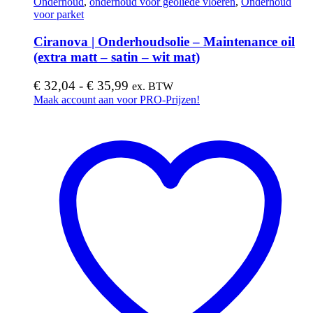
Onderhoud
,
onderhoud voor geoliede vloeren
,
Onderhoud
voor parket
Ciranova | Onderhoudsolie – Maintenance oil
(extra matt – satin – wit mat)
Prijsklasse:
€
32,04
-
€
35,99
ex. BTW
€ 32,04
Dit
Maak account aan voor PRO-Prijzen!
product
tot
heeft
€ 35,99
meerdere
variaties.
Deze
optie
kan
gekozen
worden
op
de
productpagina