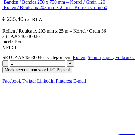
Banden / Bandes 250 x 750 mm – Korrel / Grain 120
Rollen / Rouleaux 203 mm x 25 m – Korrel / Grain 60
€
235,40
ex. BTW
Rollen / Rouleaux 203 mm x 25 m – Korrel / Grain 36
art.: AAS466300361
merk: Bona
VPE: 1
SKU:
AAS466300361
Categorieën:
Rollen
,
Schuurpapier
,
Verbruiksa
-
+
Maak account aan voor PRO-Prijzen!
Facebook
Twitter
LinkedIn
Pinterest
E-mail