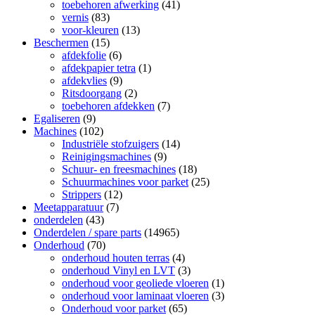
toebehoren afwerking
(41)
vernis
(83)
voor-kleuren
(13)
Beschermen
(15)
afdekfolie
(6)
afdekpapier tetra
(1)
afdekvlies
(9)
Ritsdoorgang
(2)
toebehoren afdekken
(7)
Egaliseren
(9)
Machines
(102)
Industriële stofzuigers
(14)
Reinigingsmachines
(9)
Schuur- en freesmachines
(18)
Schuurmachines voor parket
(25)
Strippers
(12)
Meetapparatuur
(7)
onderdelen
(43)
Onderdelen / spare parts
(14965)
Onderhoud
(70)
onderhoud houten terras
(4)
onderhoud Vinyl en LVT
(3)
onderhoud voor geoliede vloeren
(1)
onderhoud voor laminaat vloeren
(3)
Onderhoud voor parket
(65)