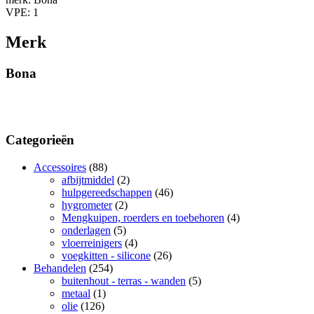
VPE: 1
Merk
Bona
Categorieën
Accessoires
(88)
afbijtmiddel
(2)
hulpgereedschappen
(46)
hygrometer
(2)
Mengkuipen, roerders en toebehoren
(4)
onderlagen
(5)
vloerreinigers
(4)
voegkitten - silicone
(26)
Behandelen
(254)
buitenhout - terras - wanden
(5)
metaal
(1)
olie
(126)