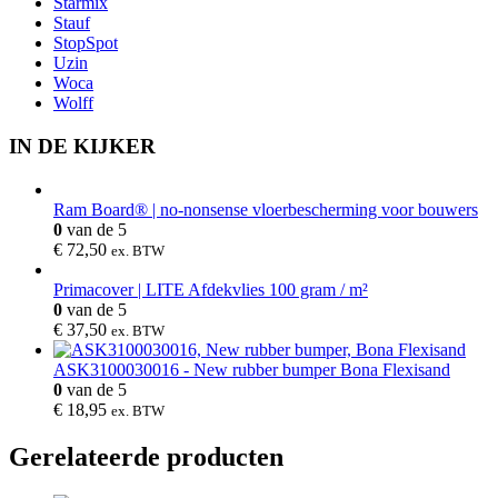
Starmix
Stauf
StopSpot
Uzin
Woca
Wolff
IN DE KIJKER
Ram Board® | no-nonsense vloerbescherming voor bouwers
0
van de 5
€
72,50
ex. BTW
Primacover | LITE Afdekvlies 100 gram / m²
0
van de 5
€
37,50
ex. BTW
ASK3100030016 - New rubber bumper Bona Flexisand
0
van de 5
€
18,95
ex. BTW
Gerelateerde producten