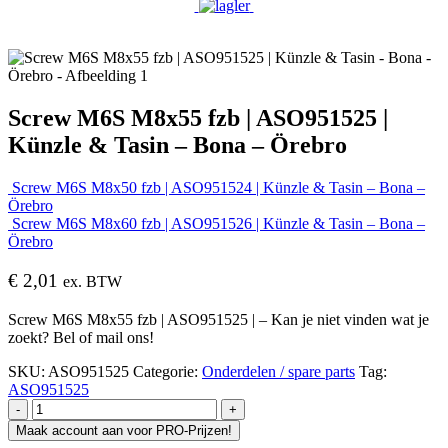
Screw M6S M8x55 fzb | ASO951525 |
Künzle & Tasin – Bona – Örebro
Screw M6S M8x50 fzb | ASO951524 | Künzle & Tasin – Bona –
Örebro
Screw M6S M8x60 fzb | ASO951526 | Künzle & Tasin – Bona –
Örebro
€
2,01
ex. BTW
Screw M6S M8x55 fzb | ASO951525 | – Kan je niet vinden wat je
zoekt? Bel of mail ons!
SKU:
ASO951525
Categorie:
Onderdelen / spare parts
Tag:
ASO951525
-
+
Maak account aan voor PRO-Prijzen!