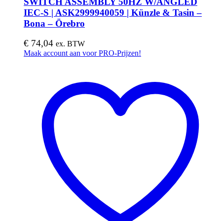
SWITCH ASSEMBLY 50HZ W/ANGLED
IEC-S | ASK2999940059 | Künzle & Tasin –
Bona – Örebro
€
74,04
ex. BTW
Maak account aan voor PRO-Prijzen!