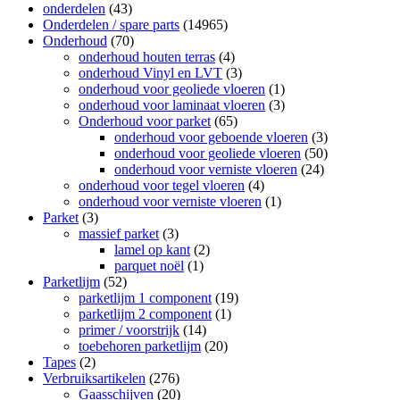
onderdelen
(43)
Onderdelen / spare parts
(14965)
Onderhoud
(70)
onderhoud houten terras
(4)
onderhoud Vinyl en LVT
(3)
onderhoud voor geoliede vloeren
(1)
onderhoud voor laminaat vloeren
(3)
Onderhoud voor parket
(65)
onderhoud voor geboende vloeren
(3)
onderhoud voor geoliede vloeren
(50)
onderhoud voor verniste vloeren
(24)
onderhoud voor tegel vloeren
(4)
onderhoud voor verniste vloeren
(1)
Parket
(3)
massief parket
(3)
lamel op kant
(2)
parquet noël
(1)
Parketlijm
(52)
parketlijm 1 component
(19)
parketlijm 2 component
(1)
primer / voorstrijk
(14)
toebehoren parketlijm
(20)
Tapes
(2)
Verbruiksartikelen
(276)
Gaasschijven
(20)