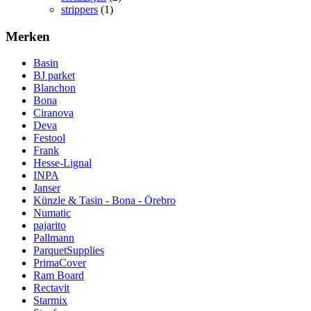
strippers
(1)
Merken
Basin
BJ parket
Blanchon
Bona
Ciranova
Deva
Festool
Frank
Hesse-Lignal
INPA
Janser
Künzle & Tasin - Bona - Örebro
Numatic
pajarito
Pallmann
ParquetSupplies
PrimaCover
Ram Board
Rectavit
Starmix