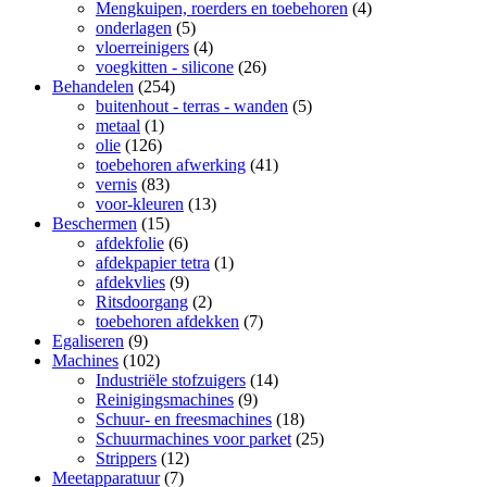
Mengkuipen, roerders en toebehoren
(4)
onderlagen
(5)
vloerreinigers
(4)
voegkitten - silicone
(26)
Behandelen
(254)
buitenhout - terras - wanden
(5)
metaal
(1)
olie
(126)
toebehoren afwerking
(41)
vernis
(83)
voor-kleuren
(13)
Beschermen
(15)
afdekfolie
(6)
afdekpapier tetra
(1)
afdekvlies
(9)
Ritsdoorgang
(2)
toebehoren afdekken
(7)
Egaliseren
(9)
Machines
(102)
Industriële stofzuigers
(14)
Reinigingsmachines
(9)
Schuur- en freesmachines
(18)
Schuurmachines voor parket
(25)
Strippers
(12)
Meetapparatuur
(7)