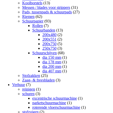
Koolborstels
(13)
Messen / blades voor strippers
(31)
Pads, tussenpads & schuurpads
(27)
Riemen
(62)
Schuurpapier
(93)
Rollen
(7)
Schuurbanden
(13)
200x480
(2)
200x551
(2)
200x750
(5)
250x750
(3)
Schuurschijven
(68)
dia 150 mm
(1)
dia 178 mm
(1)
dia 200 mm
(1)
dia 407 mm
(1)
Stofzakken
(25)
Zaag- & freesbladen
(3)
Verhuur
(7)
reinigen
(1)
schuren
(3)
excentrische schuurmachine
(1)
parketschuurmachine
(1)
roterende vloerschuurmachine
(1)
stofzuigen
(2)