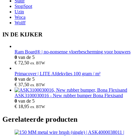
Stauf
StopSpot
Uzin
Woca
Wolff
IN DE KIJKER
Ram Board® | no-nonsense vloerbescherming voor bouwers
0
van de 5
€
72,50
ex. BTW
Primacover | LITE Afdekvlies 100 gram / m²
0
van de 5
€
37,50
ex. BTW
ASK3100030016 - New rubber bumper Bona Flexisand
0
van de 5
€
18,95
ex. BTW
Gerelateerde producten